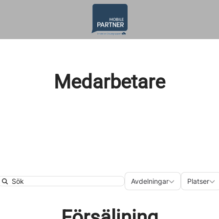
Medarbetare
Avdelningar
Plats
Avdelningar
Platser
Search
Försäljning