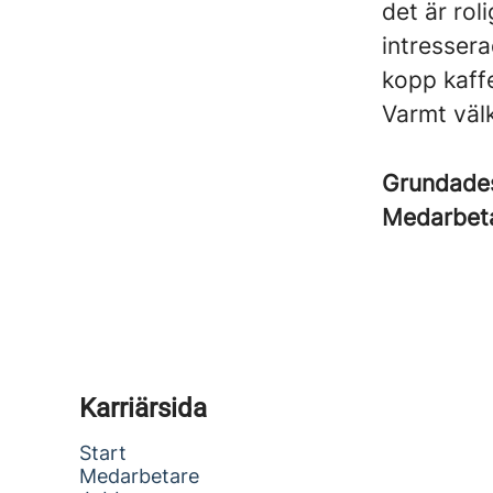
det är rol
intressera
kopp kaffe
Varmt väl
Grundad
Medarbet
Karriärsida
Start
Medarbetare