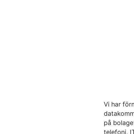
Vi har för
datakommun
på bolaget
telefoni, 