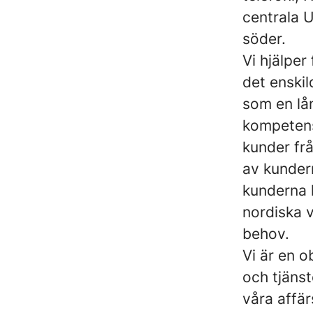
centrala U
söder.
Vi hjälper
det enskil
som en lå
kompetens
kunder frå
av kundern
kunderna h
nordiska 
behov.
Vi är en o
och tjäns
våra affär