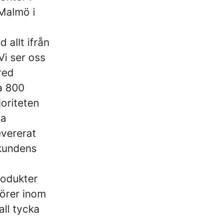
 Malmö i
 allt ifrån
Vi ser oss
red
a 800
joriteten
la
evererat
 kundens
rodukter
törer inom
all tycka