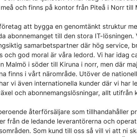
meå och finns på kontor från Piteå i Norr till
 företag att bygga en genomtänkt struktur med
da abonnemanget till den stora IT-lösningen. 
ngsiktig samarbetspartner där hög service, b
 och god moral är våra ledord. Vi har idag c
n Malmö i söder till Kiruna i norr, men där ma
a finns i vårt närområde. Utöver de nationel
ar vi även internationella kunder där vi har l
växel och abonnemangslösningar, allt utifrån
beroende återförsäljare som tillhandahåller p
ter från de ledande leverantörerna och opera
sområden. Som kund till oss så vill vi att ni sk