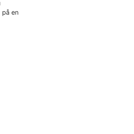
u
n på en